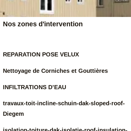
e
r
Nos zones d'intervention
REPARATION POSE VELUX
Nettoyage de Corniches et Gouttières
INFILTRATIONS D’EAU
travaux-toit-incline-schuin-dak-sloped-roof-
Diegem
isolation-toiture-dak-isolatie-roof-insulation-