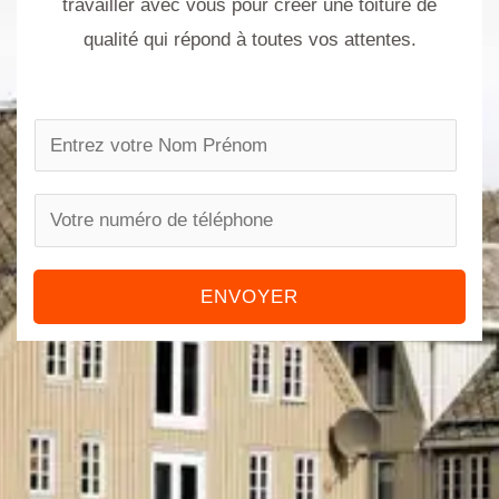
travailler avec vous pour créer une toiture de
qualité qui répond à toutes vos attentes.
N
a
m
P
e
h
*
o
ENVOYER
n
e
n
u
m
b