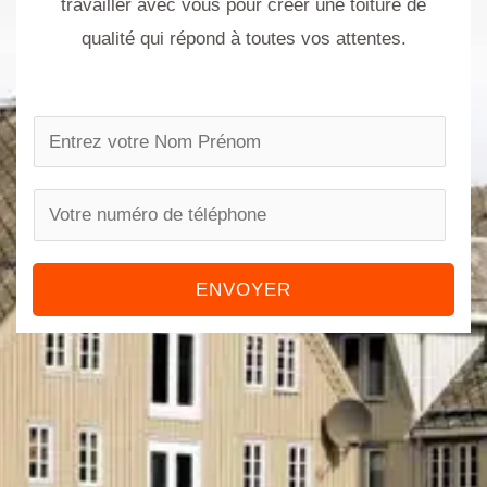
travailler avec vous pour créer une toiture de
qualité qui répond à toutes vos attentes.
N
a
m
P
e
h
*
o
ENVOYER
n
e
n
u
m
b