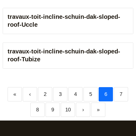
travaux-toit-incline-schuin-dak-sloped-
roof-Uccle
travaux-toit-incline-schuin-dak-sloped-
roof-Tubize
«
‹
2
3
4
5
6
7
8
9
10
›
»