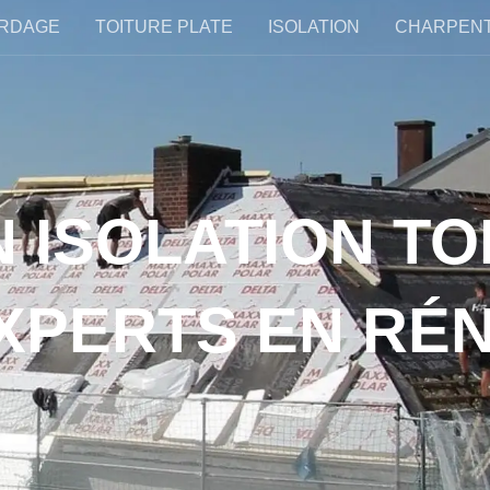
RDAGE
TOITURE PLATE
ISOLATION
CHARPEN
 ISOLATION TO
 EXPERTS EN R