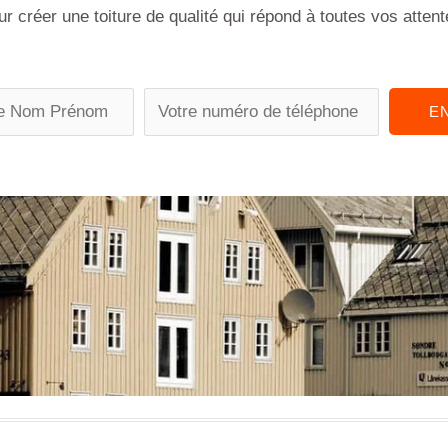
ur créer une toiture de qualité qui répond à toutes vos attent
P
E
h
o
n
e
n
u
m
b
e
r