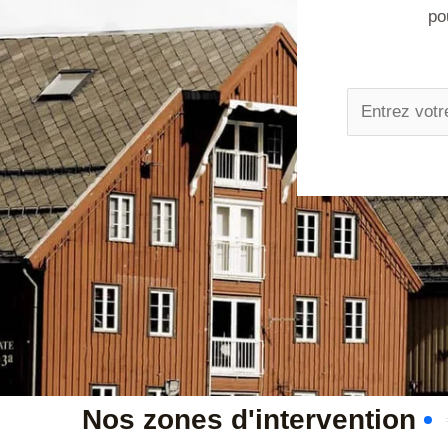
po
N
a
m
e
*
Nos zones d'intervention