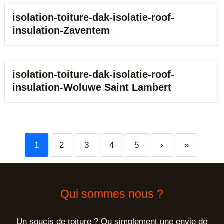
isolation-toiture-dak-isolatie-roof-
insulation-Zaventem
isolation-toiture-dak-isolatie-roof-
insulation-Woluwe Saint Lambert
1
2
3
4
5
›
»
Qui sommes nous ?
Un soucis de toiture ? Ou simplement une envie de