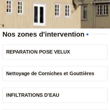
m
b
e
r
Nos zones d'intervention
REPARATION POSE VELUX
Nettoyage de Corniches et Gouttières
INFILTRATIONS D’EAU