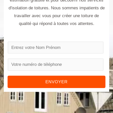
estimation gratuite et pour découvrir nos services
d'isolation de toitures. Nous sommes impatients de
travailler avec vous pour créer une toiture de
qualité qui répond à toutes vos attentes.
N
a
m
P
e
h
*
o
ENVOYER
n
e
n
u