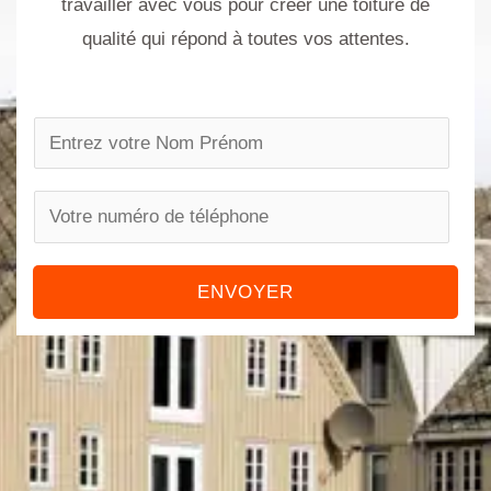
travailler avec vous pour créer une toiture de
qualité qui répond à toutes vos attentes.
N
a
m
P
e
h
*
o
ENVOYER
n
e
n
u
m
b