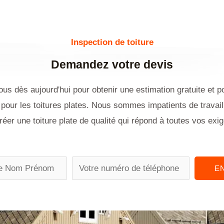
Inspection de toiture
Demandez votre devis
us dès aujourd'hui pour obtenir une estimation gratuite et p
pour les toitures plates. Nous sommes impatients de travai
réer une toiture plate de qualité qui répond à toutes vos exi
P
E
h
o
n