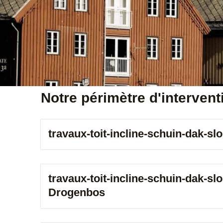
*
Notre périmètre d'intervent
travaux-toit-incline-schuin-dak-sl
travaux-toit-incline-schuin-dak-sl
Drogenbos