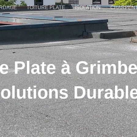
RDAGE
TOITURE PLATE
ISOLATION
CHARPEN
re Plate à Grimbe
olutions Durabl