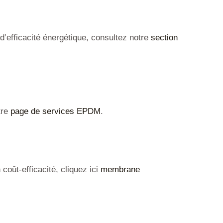
t d’efficacité énergétique, consultez notre
s
ection
tre
page de services EPDM
.
oût-efficacité, cliquez ici
membrane