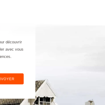
our découvrir
ller avec vous
gences.
NVOYER