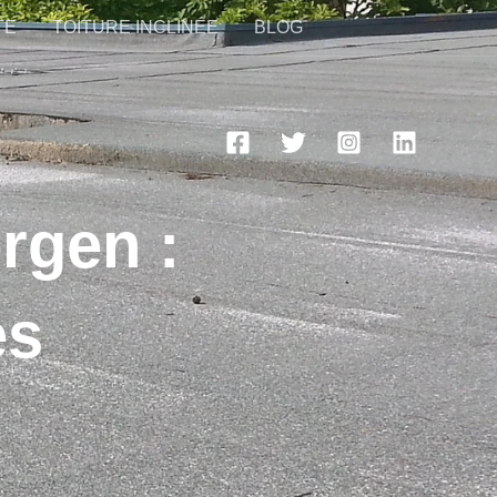
TE
TOITURE INCLINÉE
BLOG
rgen :
es