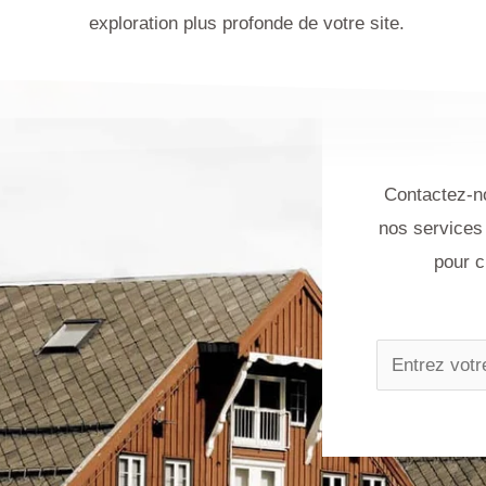
exploration plus profonde de votre site.
Contactez-no
nos services 
pour c
N
a
m
e