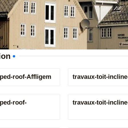
e
n
u
m
b
e
r
ion
oped-roof-Affligem
travaux-toit-incli
oped-roof-
travaux-toit-inclin