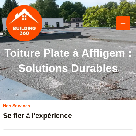
Skip
MAI
to
ME
content
Toiture Plate à Affligem :
Solutions Durables
Nos Services
Se fier à l'expérience