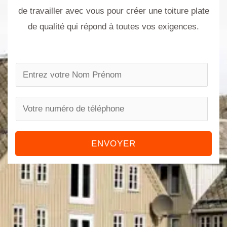
de travailler avec vous pour créer une toiture plate
de qualité qui répond à toutes vos exigences.
N
a
m
P
e
h
*
o
ENVOYER
n
e
n
u
m