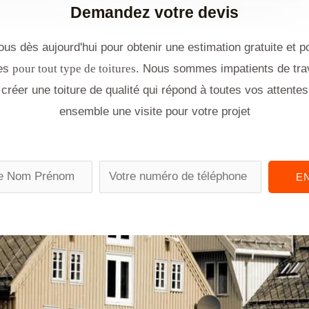
Demandez votre devis
us dès aujourd'hui pour obtenir une estimation gratuite et p
ces
pour tout type de toitures
. Nous sommes impatients de trav
créer une toiture de qualité qui répond à toutes vos attentes
ensemble une visite pour votre projet
P
E
h
o
n
e
n
u