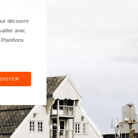
our découvrir
ailler avec
.Planifions
NVOYER