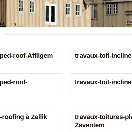
m
b
e
r
oped-roof-Affligem
travaux-toit-incli
oped-roof-
travaux-toit-inclin
roofing à Zellik
travaux-toitures-p
Zaventem