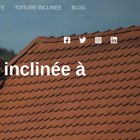
TE
TOITURE INCLINÉE
BLOG
 inclinée à