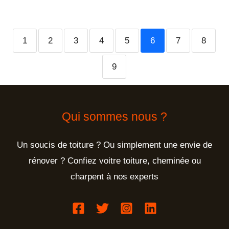
1
2
3
4
5
6
7
8
9
Qui sommes nous ?
Un soucis de toiture ? Ou simplement une envie de
rénover ? Confiez voitre toiture, cheminée ou
charpent à nos experts