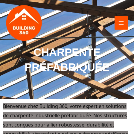
Skip
MAI
to
ME
content
CHARPENTE
PRÉFABRIQUÉE
Bi
envenue chez
Building 360
, votre expert en solutions
de charpente industrielle préfabriquée. Nos structures
sont conçues pour allier robustesse, durabilité et