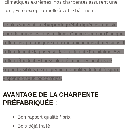
climatiques extrêmes, nos charpentes assurent une
longévité exceptionnelle à votre bâtiment.
Le plus souvent, la
charpente préfabriquée
est choisie
pour de nouvelles constructions. Comme son nom l’indique,
celle-ci est préfabriquée en usine aux bonnes dimensions. Il
suffira donc de la poser sur la structure de l’habitation. Avec
cette méthode il est possible d’éliminer les poutres de
support visibles, ce qui permet de profiter de tout l’espace
disponible sous les combles.
AVANTAGE DE LA CHARPENTE
PRÉFABRIQUÉE :
Bon rapport qualité / prix
Bois déjà traité